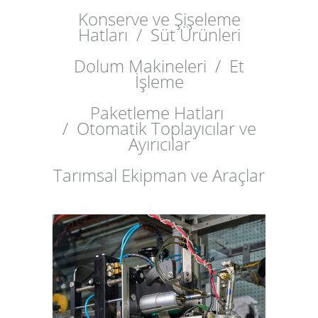
Konserve ve Şişeleme
Hatları /
Süt Ürünleri
Dolum Makineleri /
Et
İşleme
Paketleme Hatları
/
Otomatik Toplayıcılar ve
Ayırıcılar
Tarımsal Ekipman ve Araçlar