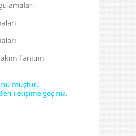
gulamaları
aları
aları
Bakım Tanıtımı
sunulmuştur.
en iletişime geçiniz.