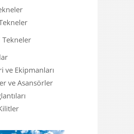
ekneler
Tekneler
i Tekneler
ar
eri ve Ekipmanları
ler ve Asansörler
lantıları
litler