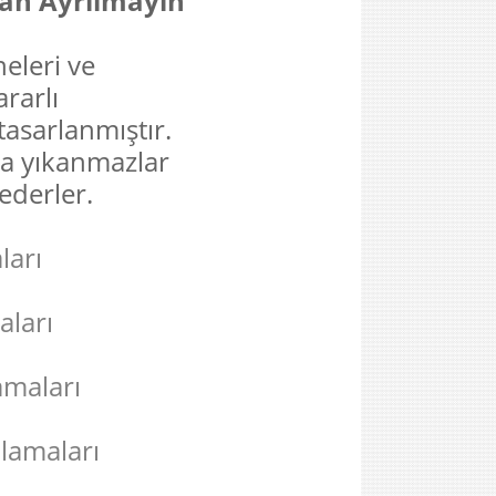
an Ayrılmayın
neleri ve
ararlı
asarlanmıştır.
da yıkanmazlar
ederler.
ları
ları
maları
lamaları